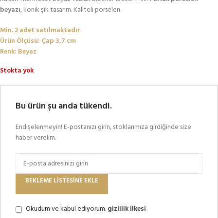
beyazı
, konik şık tasarım. Kaliteli porselen.
Min. 2 adet satılmaktadır
Ürün Ölçüsü: Çap 3,7 cm
Renk: Beyaz
Stokta yok
Bu ürün şu anda tükendi.
Endişelenmeyin! E-postanızı girin, stoklarımıza girdiğinde size
haber verelim.
BEKLEME LISTESINE EKLE
Okudum ve kabul ediyorum.
gizlilik ilkesi