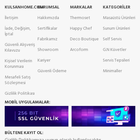
KULSANHOME.COM
KURUMSAL
MARKALAR
KATEGORILER
İletişim
Hakkımızda
Thermoset
Masaüstü Ürünleri
İade, Değişim,
Sertifikalar
Happy Chef
Sunum Ürünleri
İptal
Fabrikamız
Deco Boutique
Self Servis
Güvenli Alışveriş
Showroom
Arcoform
G.N Küvetler
Kılavuzu
Kariyer
Servis Tepsileri
Kişisel Verilerin
Korunması
Güvenli Ödeme
Minimaller
Mesafeli Satış
Sözleşmesi
Gizlilik Politikası
MOBİL UYGULAMALAR:
BÜLTENE KAYIT OL: