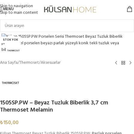
Skip to navigation
MENU
Skip to main content
STOK YOK
Click to enlarge
Ana Sayfa
/
Thermoset
/
Aksesuarlar
1505SP.PW – Beyaz Tuzluk Biberlik 3,7 cm
Thermoset Melamin
₺
150,00
Külsan Thermoset Beyaz Tuzluk Biberlik 1505SP.PW:
Parlak porselen