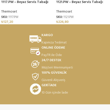
1117.PW – Beyaz Servis Tabağı
1121.PW – Beyaz Servis Tabağı
17cm Thermoset Melamin
21cm Thermoset Melamin
Thermoset
Thermoset
SKU:
1117.PW
SKU:
1121.PW
₺
127,20
₺
226,80
KARGO
Kapınıza Teslimat
ONLINE ÖDEME
PayTR ile Öde
24/7 DESTEK
Müşteri Memnuniyeti
100% GÜVENLİK
Güvenli Alışveriş
GERİ İADE
10 Gün içinde İade