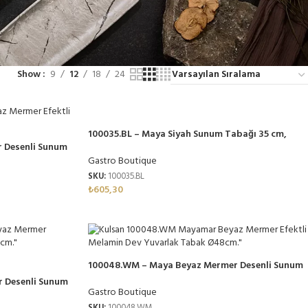
Show
9
12
18
24
100035.BL – Maya Siyah Sunum Tabağı 35 cm,
 Desenli Sunum
Thermoset Melamin
elamin
Gastro Boutique
SKU:
100035.BL
₺
605,30
100048.WM – Maya Beyaz Mermer Desenli Sunum
Tabağı 48cm, Thermoset Melamin
 Desenli Sunum
Gastro Boutique
in