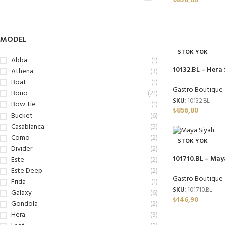
₺
828,00
MODEL
STOK YOK
Abba
(1)
10132.BL – Hera
Athena
(3)
Melamin
Boat
(1)
Gastro Boutique
Bono
(21)
SKU:
10132.BL
Bow Tie
(1)
₺
856,80
Bucket
(6)
Casablanca
(5)
Como
(2)
STOK YOK
Divider
(2)
101710.BL – May
Este
(2)
17×10 cm, Ther
Este Deep
(2)
Gastro Boutique
Frida
(1)
SKU:
101710.BL
Galaxy
(6)
₺
146,90
Gondola
(2)
Hera
(3)