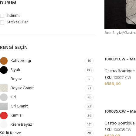
DURUM
İndirimli
Stokta Olan
Ana Sayfa
/
Gastr
OTEL,
RENGI SEÇIN
CAFE, 
100031.CW – Ma
HASTA
Kahverengi
16
31 cm, Thermos
İHTİY
Siyah
143
Gastro Boutique
ÖZEL 
SKU:
100031.CW
Beyaz
5
₺
584,40
ESTET
Beyaz Granit
23
Gri
36
Geniş ürün y
Profesyonel 
Gri Granit
23
100035.CW – Ma
Kırmızı
26
cm, Thermoset 
Gastro Boutique
Krem Beyaz
141
SKU:
100035.CW
Sütlü Kahve
28