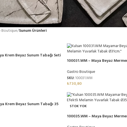
o Boutique
/
Sunum Ürünleri
 RESTORAN,
CATERİNG, VE
ya Krem Beyaz Sunum Tabağı Seti
NE
et Melamin
100031.WM – Maya Beyaz Mermer
AÇLARINA
Tabağı Seti 31 cm, Thermoset M
Gastro Boutique
DAYANIKLI VE
SKU:
100031.WM
İK ÜRÜNLER
₺
730,80
elpazemiz ile tanışın.
çözümler, uygun fiyatlar.
ya Krem Beyaz Sunum Tabağı 35
STOK YOK
Melamin
100035.WM – Maya Beyaz Mermer
Tabağı 35 cm, Thermoset Melam