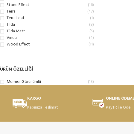
Stone Effect
(16)
Terra
(47)
Terra Leaf
(1)
Tilda
(8)
Tilda Matt
(5)
Vinea
(4)
Wood Effect
(11)
ÜRÜN ÖZELLIĞI
Mermer Görünümlü
(13)
KARGO
ONLINE ÖDEM
Kapınıza Teslimat
PayTR ile Öde