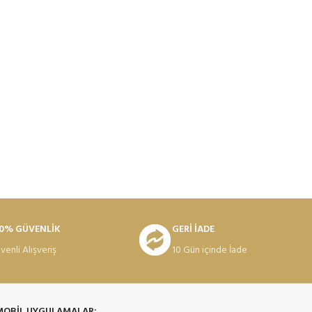
0% GÜVENLİK
GERİ İADE
venli Alışveriş
10 Gün içinde İade
MOBİL UYGULAMALAR: