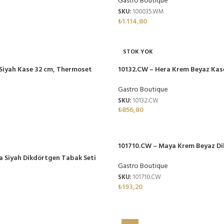
Gastro Boutique
SKU:
100035.WM
₺
1.114,80
STOK YOK
 Siyah Kase 32 cm, Thermoset
10132.CW – Hera Krem Beyaz Kas
Thermoset Melamin
Gastro Boutique
SKU:
10132.CW
₺
856,80
101710.CW – Maya Krem Beyaz D
Seti 17×10 cm, Thermoset Melam
a Siyah Dikdörtgen Tabak Seti
Gastro Boutique
moset Melamin
SKU:
101710.CW
₺
193,20