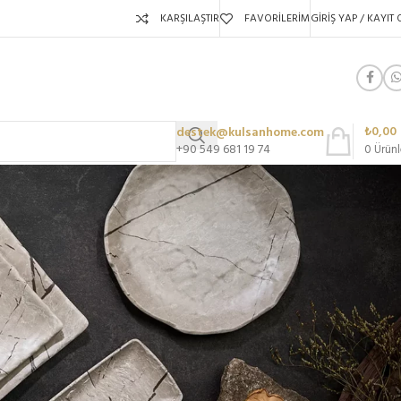
KARŞILAŞTIR
FAVORILERIM
GIRIŞ YAP / KAYIT 
₺
0,00
destek@kulsanhome.com
+90 549 681 19 74
0
Ürünl