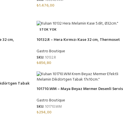
SKU:
100048.WM
₺
1.476,00
STOK YOK
e 32 cm,
10132.R – Hera Kırmızı Kase 32 cm, Thermoset
Melamin
Gastro Boutique
SKU:
10132.R
₺
856,80
ikdörtgen Tabak
in
101710.WM – Maya Beyaz Mermer Desenli Servis
Tabağı Seti 17×10 cm, Thermoset Melamin
Gastro Boutique
SKU:
101710.WM
₺
294,00