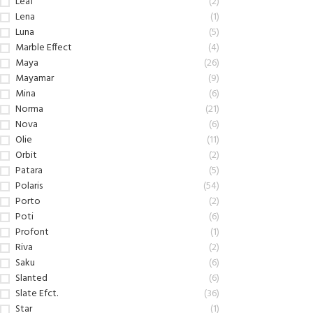
Leaf
(2)
Lena
(1)
Luna
(5)
Marble Effect
(4)
Maya
(26)
Mayamar
(9)
Mina
(6)
Norma
(21)
Nova
(6)
Olie
(11)
Orbit
(2)
Patara
(5)
Polaris
(54)
Porto
(2)
Poti
(6)
Profont
(1)
Riva
(2)
Saku
(6)
Slanted
(6)
Slate Efct.
(36)
Star
(1)