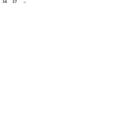
36
37
→