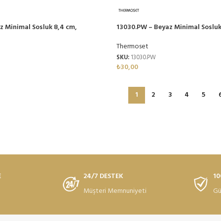
z Minimal Sosluk 8,4 cm,
13030.PW – Beyaz Minimal Sosluk
amin
Thermoset Melamin
Thermoset
SKU:
13030.PW
₺
30,00
1
2
3
4
5
E
24/7 DESTEK
10
Müşteri Memnuniyeti
Gü