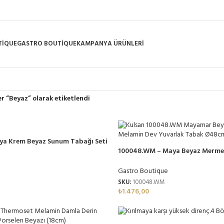
TIQUE
GASTRO BOUTIQUE
KAMPANYA ÜRÜNLERI
r “Beyaz” olarak etiketlendi
ya Krem Beyaz Sunum Tabağı Seti
et Melamin
100048.WM – Maya Beyaz Mermer
Tabağı 48cm, Thermoset Melam
Gastro Boutique
SKU:
100048.WM
₺
1.476,00