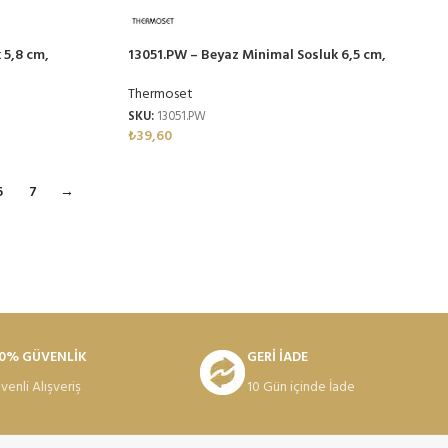
 5,8 cm,
13051.PW – Beyaz Minimal Sosluk 6,5 cm,
Thermoset Melamin
Thermoset
SKU:
13051.PW
₺
39,60
6
7
→
0% GÜVENLİK
GERİ İADE
venli Alışveriş
10 Gün içinde İade