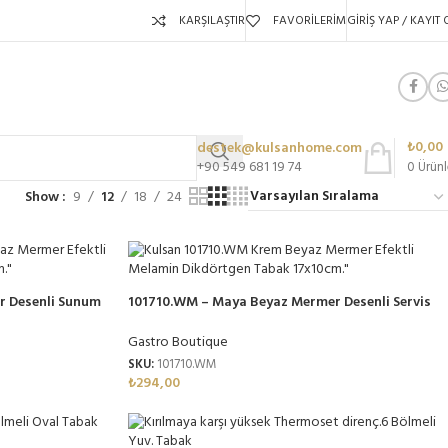
KARŞILAŞTIR
FAVORILERIM
GIRIŞ YAP / KAYIT 
₺
0,00
destek@kulsanhome.com
+90 549 681 19 74
0
Ürünl
Show
9
12
18
24
 Desenli Sunum
101710.WM – Maya Beyaz Mermer Desenli Servis
in
Tabağı Seti 17×10 cm, Thermoset Melamin
Gastro Boutique
SKU:
101710.WM
₺
294,00