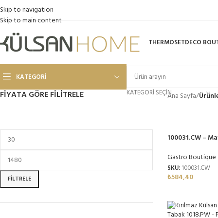
Skip to navigation
Skip to main content
THERMOSET
DECO BOU
KATEGORI
KATEGORI SEÇIN
FIYATA GÖRE FILITRELE
Ana Sayfa
/
Ürünle
100031.CW – Ma
31 cm, Thermos
Gastro Boutique
SKU:
100031.CW
₺
584,40
FILTRELE