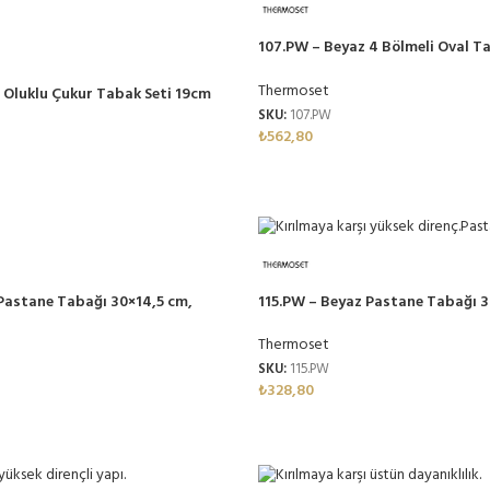
107.PW – Beyaz 4 Bölmeli Oval T
Thermoset Melamin
Thermoset
 Oluklu Çukur Tabak Seti 19cm
amin
SKU:
107.PW
₺
562,80
Pastane Tabağı 30×14,5 cm,
115.PW – Beyaz Pastane Tabağı 3
amin
Thermoset Melamin
Thermoset
SKU:
115.PW
₺
328,80