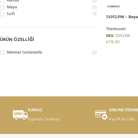
Humus
(2)
Maya
(3)
Soft
(1)
13012.PW – Beya
Thermoset Mel
Thermoset
SKU:
13012.PW
ÜRÜN ÖZELLIĞI
₺
78,00
Mermer Görünümlü
(2)
KARGO
ONLINE ÖDEM
Kapınıza Teslimat
PayTR ile Öde