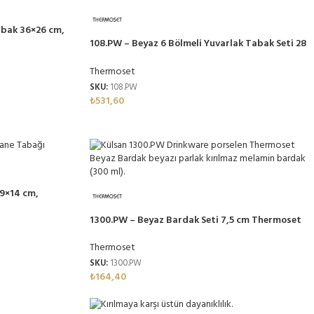
abak 36×26 cm,
108.PW – Beyaz 6 Bölmeli Yuvarlak Tabak Seti 28
cm, Thermoset Melamin
Thermoset
SKU:
108.PW
₺
531,60
9×14 cm,
1300.PW – Beyaz Bardak Seti 7,5 cm Thermoset
Melamin
Thermoset
SKU:
1300.PW
₺
164,40