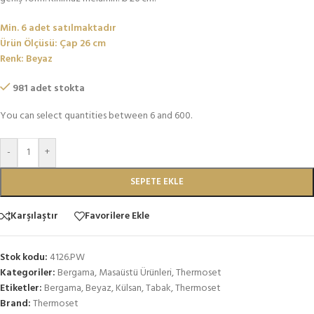
Min. 6 adet satılmaktadır
Ürün Ölçüsü: Çap 26 cm
Renk: Beyaz
981 adet stokta
You can select quantities between 6 and 600.
-
+
SEPETE EKLE
Karşılaştır
Favorilere Ekle
Stok kodu:
4126.PW
Kategoriler:
Bergama
,
Masaüstü Ürünleri
,
Thermoset
Etiketler:
Bergama
,
Beyaz
,
Külsan
,
Tabak
,
Thermoset
Brand:
Thermoset