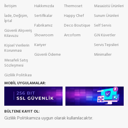
İletişim
Hakkımızda
Thermoset
Masaüstü Ürünleri
İade, Değişim,
Sertifikalar
Happy Chef
Sunum Ürünleri
İptal
Fabrikamız
Deco Boutique
Self Servis
Güvenli Alışveriş
Showroom
Arcoform
G.N Küvetler
Kılavuzu
Kariyer
Servis Tepsileri
Kişisel Verilerin
Korunması
Güvenli Ödeme
Minimaller
Mesafeli Satış
Sözleşmesi
Gizlilik Politikası
MOBİL UYGULAMALAR:
BÜLTENE KAYIT OL:
Gizlilik Politikamıza uygun olarak kullanılacaktır.