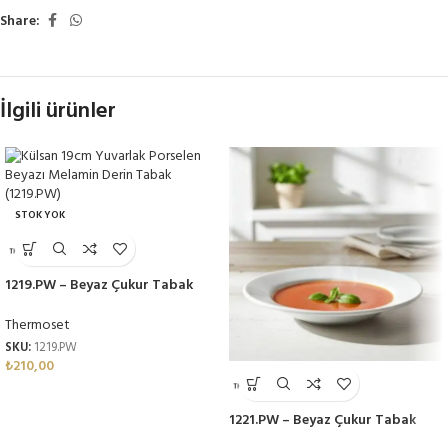
Share:
İlgili ürünler
STOK YOK
1219.PW – Beyaz Çukur Tabak
Seti 19cm Thermoset Melamin
Thermoset
SKU:
1219.PW
₺
210,00
1221.PW – Beyaz Çukur Tabak
Seti 21cm Thermoset Melamin