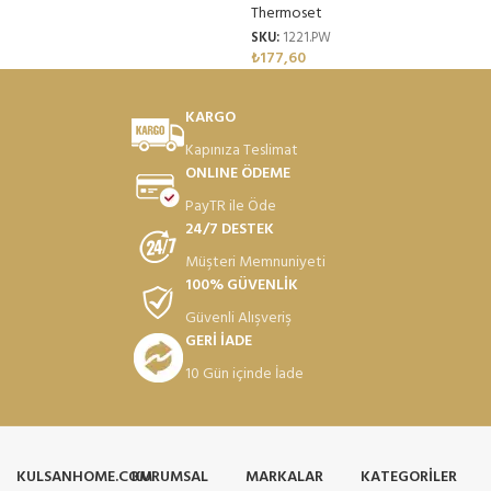
Thermoset
SKU:
1221.PW
₺
177,60
KARGO
Kapınıza Teslimat
ONLINE ÖDEME
PayTR ile Öde
24/7 DESTEK
Müşteri Memnuniyeti
100% GÜVENLİK
Güvenli Alışveriş
GERİ İADE
10 Gün içinde İade
KULSANHOME.COM
KURUMSAL
MARKALAR
KATEGORILER