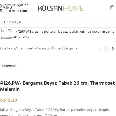
Skip to navigation
MENU
Skip to main content
Click to enlarge
Ana Sayfa
/
Thermoset
/
Masaüstü Ürünleri
/
Bergama
4126.PW- Bergama Beyaz Tabak 26 cm, Thermoset
Melamin
₺
349,20
Külsan Bergama Beyaz Tabak 4126.PW:
Parlak porselen beyazı
, özgün
geniş form. Kırılmaz melamin. Ø 26 cm.