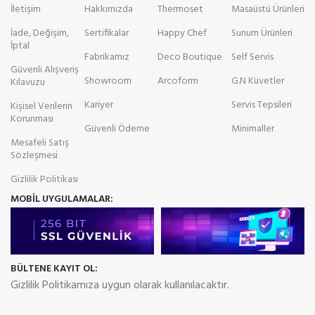
İletişim
Hakkımızda
Thermoset
Masaüstü Ürünleri
İade, Değişim,
Sertifikalar
Happy Chef
Sunum Ürünleri
İptal
Fabrikamız
Deco Boutique
Self Servis
Güvenli Alışveriş
Showroom
Arcoform
G.N Küvetler
Kılavuzu
Kariyer
Servis Tepsileri
Kişisel Verilerin
Korunması
Güvenli Ödeme
Minimaller
Mesafeli Satış
Sözleşmesi
Gizlilik Politikası
MOBİL UYGULAMALAR:
BÜLTENE KAYIT OL:
Gizlilik Politikamıza uygun olarak kullanılacaktır.