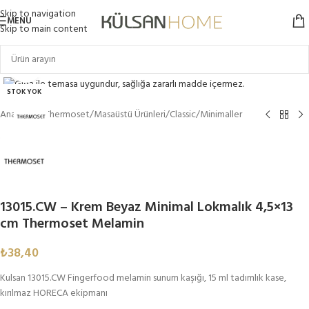
Skip to navigation
MENU
Skip to main content
Click to enlarge
STOK YOK
Ana Sayfa
/
Thermoset
/
Masaüstü Ürünleri
/
Classic
/
Minimaller
13015.CW – Krem Beyaz Minimal Lokmalık 4,5×13
cm Thermoset Melamin
₺
38,40
Kulsan 13015.CW Fingerfood melamin sunum kaşığı, 15 ml tadımlık kase,
kırılmaz HORECA ekipmanı