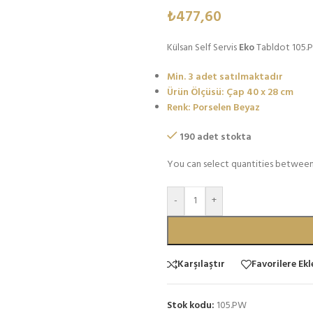
₺
477,60
Külsan Self Servis
Eko
Tabldot 105.
Min. 3 adet satılmaktadır
Ürün Ölçüsü: Çap 40 x 28 cm
Renk: Porselen Beyaz
190 adet stokta
You can select quantities between
-
+
Karşılaştır
Favorilere Ekl
Stok kodu:
105.PW