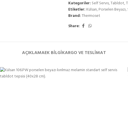
Kategoriler:
Self Servıs
,
Tabldot
,
Etiketler:
Külsan
,
Porselen Beyazı
,
Brand:
Thermoset
Share:
AÇIKLAMA
EK BILGI
KARGO VE TESLIMAT