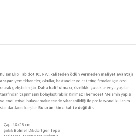
Külsan Eko Tabldot 105.PW,
kaliteden ödün vermeden maliyet avantajı
arayan
yemekhaneler, okullar, hastaneler ve catering firmaları için özel
olarak geliştirilmiştir.
Daha hafif olması,
özellikle çocuklar veya yaşlılar
tarafından taşınmasını kolaylaştırabilir. Kırılmaz Thermoset Melamin yapısı
ve endüstriyel bulaşık makinesinde yıkanabilirliği ile profesyonel kullanım
standartlarını karşılar.
Bu ürün ikinci kalite değildir.
Çap: 40x28
cm
Şekil:
Bölmeli Dikdörtgen Tepsi