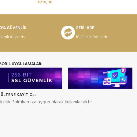
₺
210,00
0% GÜVENLİK
GERİ İADE
venli Alışveriş
10 Gün içinde İade
MOBİL UYGULAMALAR:
BÜLTENE KAYIT OL:
izlilik Politikamıza uygun olarak kullanılacaktır.