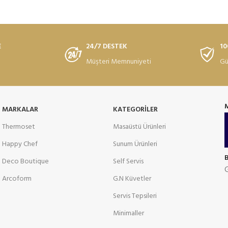
E
24/7 DESTEK
10
Müşteri Memnuniyeti
Gü
MARKALAR
KATEGORILER
Thermoset
Masaüstü Ürünleri
Happy Chef
Sunum Ürünleri
Deco Boutique
Self Servis
G
Arcoform
G.N Küvetler
Servis Tepsileri
Minimaller