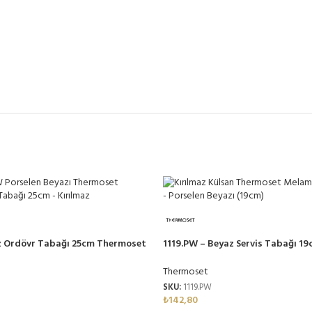
z Ordövr Tabağı 25cm Thermoset
1119.PW – Beyaz Servis Tabağı 1
Melamin
Thermoset
SKU:
1119.PW
₺
142,80