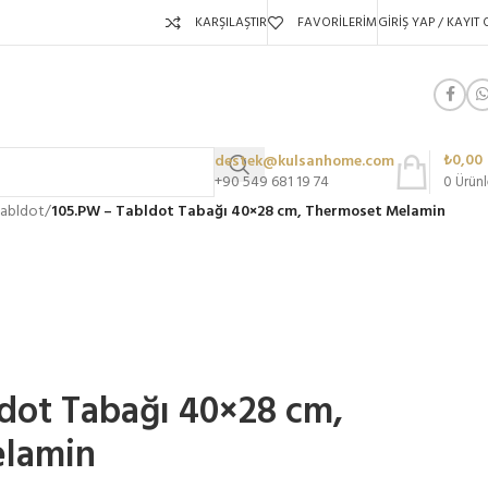
KARŞILAŞTIR
FAVORILERIM
GIRIŞ YAP / KAYIT 
₺
0,00
destek@kulsanhome.com
+90 549 681 19 74
0
Ürünl
abldot
/
105.PW – Tabldot Tabağı 40×28 cm, Thermoset Melamin
dot Tabağı 40×28 cm,
elamin