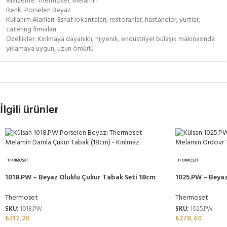
Malzeme: Thermoset Melamin
Renk: Porselen Beyaz
Kullanım Alanları: Esnaf lokantaları, restoranlar, hastaneler, yurtlar,
catering firmaları
Özellikler: Kırılmaya dayanıklı, hijyenik, endüstriyel bulaşık makinasında
yıkamaya uygun, uzun ömürlü
İlgili ürünler
1018.PW – Beyaz Oluklu Çukur Tabak Seti 18cm
1025.PW – Beya
Thermoset Melamin
Melamin
Thermoset
Thermoset
SKU:
1018.PW
SKU:
1025.PW
₺
217,20
₺
278,40