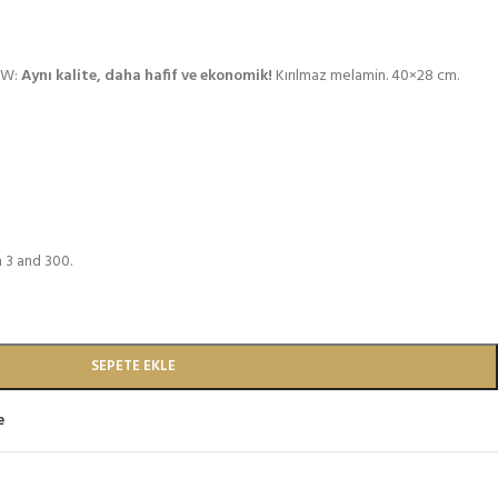
PW:
Aynı kalite, daha hafif ve ekonomik!
Kırılmaz melamin. 40×28 cm.
 3 and 300.
SEPETE EKLE
e