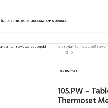
TIQUE
GASTRO BOUTIQUE
KAMPANYA ÜRÜNLERI
Ana Sayfa
/
Thermoset
/
Self Servıs
/
T
105.PW – Tabl
Thermoset M