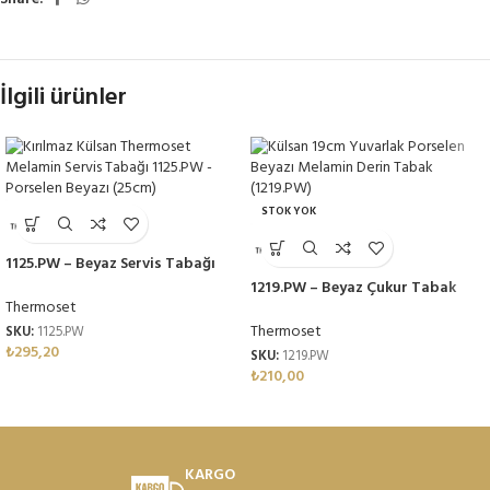
İlgili ürünler
STOK YOK
1125.PW – Beyaz Servis Tabağı
25cm Thermoset Melamin
1219.PW – Beyaz Çukur Tabak
Thermoset
Seti 19cm Thermoset Melamin
Thermoset
SKU:
1125.PW
₺
295,20
SKU:
1219.PW
₺
210,00
KARGO