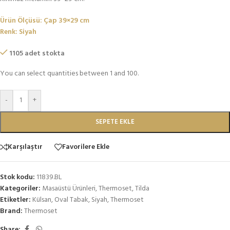
Ürün Ölçüsü: Çap 39×29 cm
Renk: Siyah
1105 adet stokta
You can select quantities between 1 and 100.
-
+
SEPETE EKLE
Karşılaştır
Favorilere Ekle
Stok kodu:
11839.BL
Kategoriler:
Masaüstü Ürünleri
,
Thermoset
,
Tilda
Etiketler:
Külsan
,
Oval Tabak
,
Siyah
,
Thermoset
Brand:
Thermoset
Share: