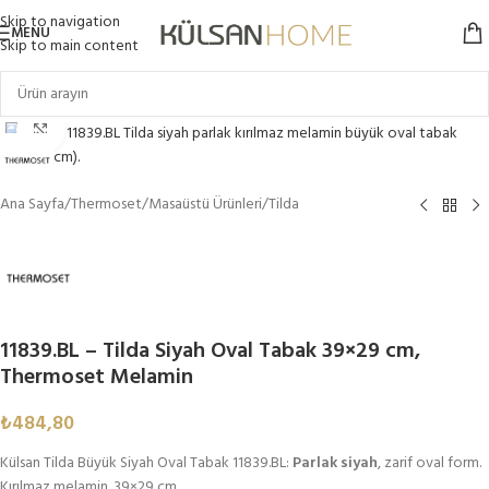
Skip to navigation
MENU
Skip to main content
Click to enlarge
Ana Sayfa
/
Thermoset
/
Masaüstü Ürünleri
/
Tilda
11839.BL – Tilda Siyah Oval Tabak 39×29 cm,
Thermoset Melamin
₺
484,80
Külsan Tilda Büyük Siyah Oval Tabak 11839.BL:
Parlak siyah
, zarif oval form.
Kırılmaz melamin. 39×29 cm.