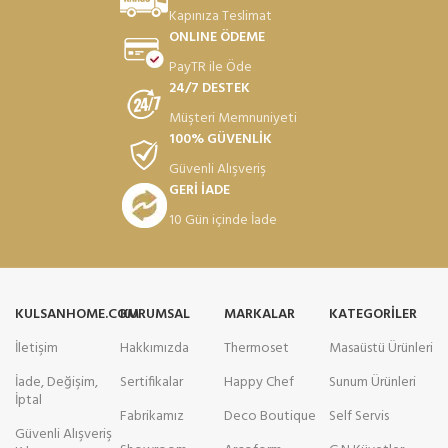
Kapınıza Teslimat
ONLINE ÖDEME
PayTR ile Öde
24/7 DESTEK
Müşteri Memnuniyeti
100% GÜVENLİK
Güvenli Alışveriş
GERİ İADE
10 Gün içinde İade
KULSANHOME.COM
KURUMSAL
MARKALAR
KATEGORILER
İletişim
Hakkımızda
Thermoset
Masaüstü Ürünleri
İade, Değişim,
Sertifikalar
Happy Chef
Sunum Ürünleri
İptal
Fabrikamız
Deco Boutique
Self Servis
Güvenli Alışveriş