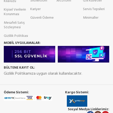
Showroom
Arcoform
G.N Küvetler
Kılavuzu
Kariyer
Servis Tepsileri
Kişisel Verilerin
Korunması
Güvenli Ödeme
Minimaller
Mesafeli Satış
Sözleşmesi
Gizlilik Politikası
MOBİL UYGULAMALAR:
BÜLTENE KAYIT OL:
Gizlilik Politikamıza uygun olarak kullanılacaktır.
Ödeme Sistemi:
Kargo Sistemi:
Sosyal Medya Linklerimiz: