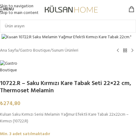
Skip to navigation
MENU
Skip to main content
Click to enlarge
Ana Sayfa
/
Gastro Boutique
/
Sunum Ürünleri
10722.R – Saku Kırmızı Kare Tabak Seti 22×22 cm,
Thermoset Melamin
₺
274,80
Kulsan Saku Kırmızı Serisi Melamin Yağmur Efektli Kare Tabak 22x22cm –
Kırmızı (10722.R)
Min. 3 adet satılmaktadır