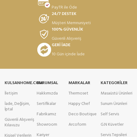
PayTR ile Öde
24/7 DESTEK
Müşteri Memnuniyeti
100% GÜVENLİK
Güvenli Alışveriş
GERİ İADE
10 Gün içinde İade
KULSANHOME.COM
KURUMSAL
MARKALAR
KATEGORILER
İletişim
Hakkımızda
Thermoset
Masaüstü Ürünleri
İade, Değişim,
Sertifikalar
Happy Chef
Sunum Ürünleri
İptal
Fabrikamız
Deco Boutique
Self Servis
Güvenli Alışveriş
Showroom
Arcoform
G.N Küvetler
Kılavuzu
Kariyer
Servis Tepsileri
Kişisel Verilerin