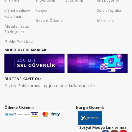
Showroom
Arcoform
G.N Küvetler
Kılavuzu
Kariyer
Servis Tepsileri
Kişisel Verilerin
Korunması
Güvenli Ödeme
Minimaller
Mesafeli Satış
Sözleşmesi
Gizlilik Politikası
MOBİL UYGULAMALAR:
BÜLTENE KAYIT OL:
Gizlilik Politikamıza uygun olarak kullanılacaktır.
Ödeme Sistemi:
Kargo Sistemi:
Sosyal Medya Linklerimiz: