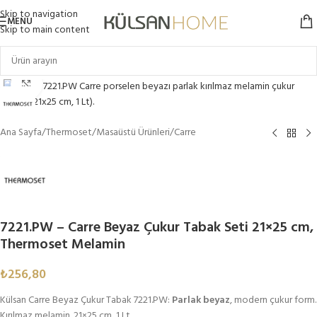
Skip to navigation
MENU
Skip to main content
Click to enlarge
Ana Sayfa
/
Thermoset
/
Masaüstü Ürünleri
/
Carre
7221.PW – Carre Beyaz Çukur Tabak Seti 21×25 cm,
Thermoset Melamin
₺
256,80
Külsan Carre Beyaz Çukur Tabak 7221.PW:
Parlak beyaz
, modern çukur form.
Kırılmaz melamin. 21×25 cm, 1 Lt.