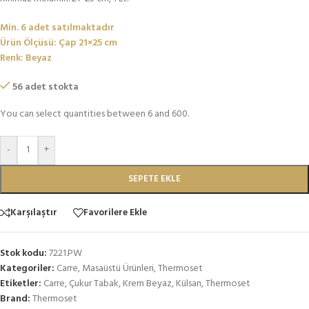
Min. 6 adet satılmaktadır
Ürün Ölçüsü: Çap 21×25 cm
Renk: Beyaz
56 adet stokta
You can select quantities between 6 and 600.
-
+
SEPETE EKLE
Karşılaştır
Favorilere Ekle
Stok kodu:
7221.PW
Kategoriler:
Carre
,
Masaüstü Ürünleri
,
Thermoset
Etiketler:
Carre
,
Çukur Tabak
,
Krem Beyaz
,
Külsan
,
Thermoset
Brand:
Thermoset