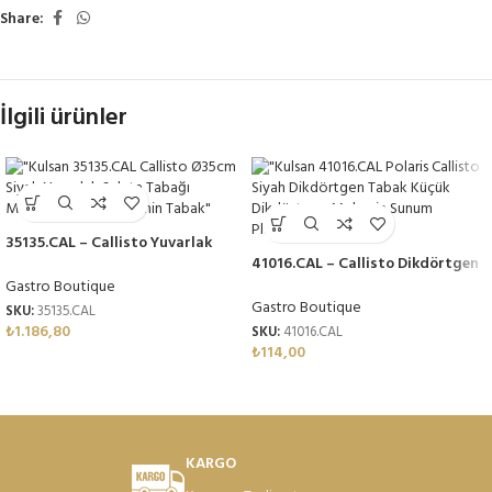
Share:
İlgili ürünler
35135.CAL – Callisto Yuvarlak
Pano 35 cm, Thermoset Melamin
41016.CAL – Callisto Dikdörtgen
Tabak Seti 15,4×8,9 cm,
Gastro Boutique
Thermoset Melamin
Gastro Boutique
SKU:
35135.CAL
₺
1.186,80
SKU:
41016.CAL
₺
114,00
KARGO