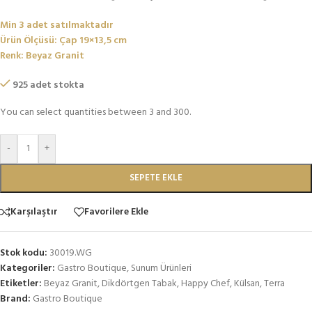
Min 3 adet satılmaktadır
Ürün Ölçüsü: Çap 19×13,5 cm
Renk: Beyaz Granit
925 adet stokta
You can select quantities between 3 and 300.
-
+
SEPETE EKLE
Karşılaştır
Favorilere Ekle
Stok kodu:
30019.WG
Kategoriler:
Gastro Boutique
,
Sunum Ürünleri
Etiketler:
Beyaz Granit
,
Dikdörtgen Tabak
,
Happy Chef
,
Külsan
,
Terra
Brand:
Gastro Boutique