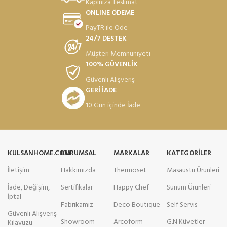
Kapınıza Teslimat
ONLINE ÖDEME
PayTR ile Öde
24/7 DESTEK
Müşteri Memnuniyeti
100% GÜVENLİK
Güvenli Alışveriş
GERİ İADE
10 Gün içinde İade
KULSANHOME.COM
KURUMSAL
MARKALAR
KATEGORILER
İletişim
Hakkımızda
Thermoset
Masaüstü Ürünleri
İade, Değişim,
Sertifikalar
Happy Chef
Sunum Ürünleri
İptal
Fabrikamız
Deco Boutique
Self Servis
Güvenli Alışveriş
Showroom
Arcoform
G.N Küvetler
Kılavuzu