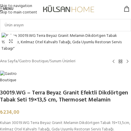
Skip to navigation
MENU
Skip to main content
Click to enlarge
Ana Sayfa
/
Gastro Boutique
/
Sunum Ürünleri
30019.WG – Terra Beyaz Granit Efektli Dikdörtgen
Tabak Seti 19×13,5 cm, Thermoset Melamin
₺
234,00
Kulsan 30019.WG Terra Beyaz Granit Melamin Dikdörtgen Tabak 19×13,5cm,
Kırılmaz Otel Kahvaltı Tabağı, Gıda Uyumlu Restoran Servis Tabağı.