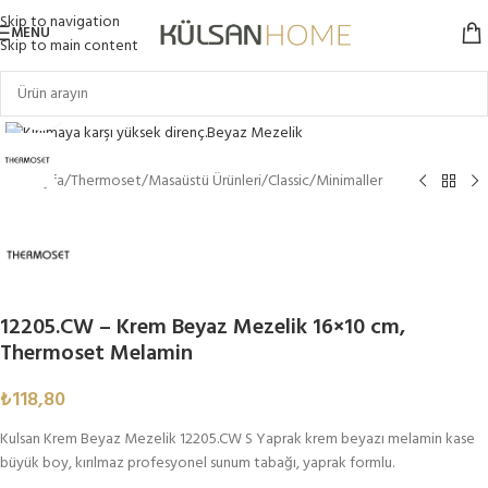
Skip to navigation
MENU
Skip to main content
Click to enlarge
Ana Sayfa
/
Thermoset
/
Masaüstü Ürünleri
/
Classic
/
Minimaller
12205.CW – Krem Beyaz Mezelik 16×10 cm,
Thermoset Melamin
₺
118,80
Kulsan Krem Beyaz Mezelik 12205.CW S Yaprak krem beyazı melamin kase
büyük boy, kırılmaz profesyonel sunum tabağı, yaprak formlu.