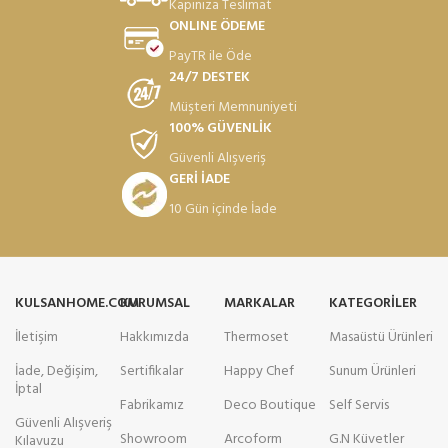
Kapınıza Teslimat
ONLINE ÖDEME
PayTR ile Öde
24/7 DESTEK
Müşteri Memnuniyeti
100% GÜVENLİK
Güvenli Alışveriş
GERİ İADE
10 Gün içinde İade
KULSANHOME.COM
KURUMSAL
MARKALAR
KATEGORILER
İletişim
Hakkımızda
Thermoset
Masaüstü Ürünleri
İade, Değişim,
Sertifikalar
Happy Chef
Sunum Ürünleri
İptal
Fabrikamız
Deco Boutique
Self Servis
Güvenli Alışveriş
Showroom
Arcoform
G.N Küvetler
Kılavuzu