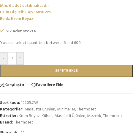
Min. 6 adet satılmaktadır
Ürün Ölçüsü: Çap 16×10 cm
Renk: Krem Beyaz
617 adet stokta
You can select quantities between 6 and 600.
-
+
SEPETE EKLE
Karşılaştır
Favorilere Ekle
Stok kodu:
12205.CW
Kategoriler:
Masaüstü Ürünleri
,
Minimaller
,
Thermoset
Etiketler:
Krem Beyaz
,
Külsan
,
Masaüstü Ürünleri
,
Mezelik
,
Thermoset
Brand:
Thermoset
Share: